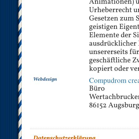
Animationen) u
Urheberrecht u
Gesetzen zum 
geistigen Eigen
Elemente der Si
ausdrücklicher
unsererseits für
geschäftliche 
kopiert oder ve
Compudrom creat
Webdesign
Büro
Wertachbrucker
86152 Augsbur
Datenschutzerklärung