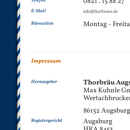
0821 . 15 88 27
Telefax
E-Mail
Montag - Freita
Bürozeiten
Impressum
Thorbräu Aug
Herausgeber
Max Kuhnle G
Wertachbrucker
86152 Augsbur
Augsburg
Registergericht
HRA 8453