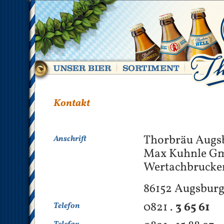
Kontakt
Thorbräu Augs
Anschrift
Max Kuhnle G
Wertachbrucker
86152 Augsbur
0821 .
3 65 61
Telefon