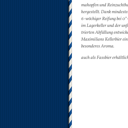
mahop­fen und Rein­zucht­he
her­ge­stellt. Dank min­des­t
6-wö­chi­ger Rei­fung bei 0°
im La­ger­kel­ler und der un­f
trier­ten Ab­fül­lung ent­wi­ck
Ma­xi­mi­li­ans Kel­ler­bier ein
be­son­de­res Aro­ma.
auch als Fassbier erhältlic