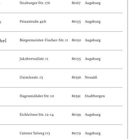
r
Neuburger Str. 176
86167
Augsburg
e
Prinzstraße 49 b
86153
Augsburg
hel
Bürgermeister-Fischer-Str. 11
86150
Augsburg
Jakoberwallstr. 11
86153
Augsburg
Daimlerstr. 13
86356
Neusäß
Hagenmähder Str. 10
86391
Stadtbergen
Eichleitner Str. 12-14
86199
Augsburg
Unterer Talweg 113
86179
Augsburg