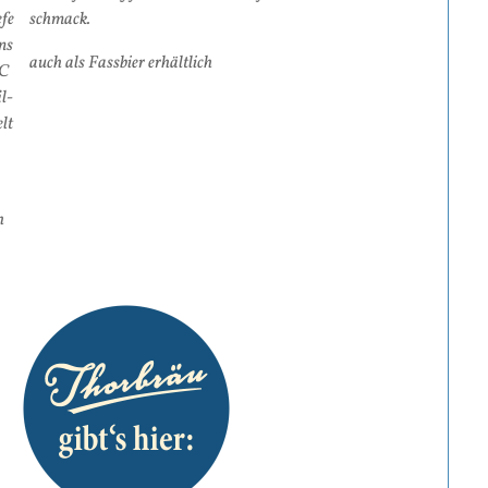
­fe
schmack.
ens
auch als Fassbier erhältlich
 C
il­
elt
h