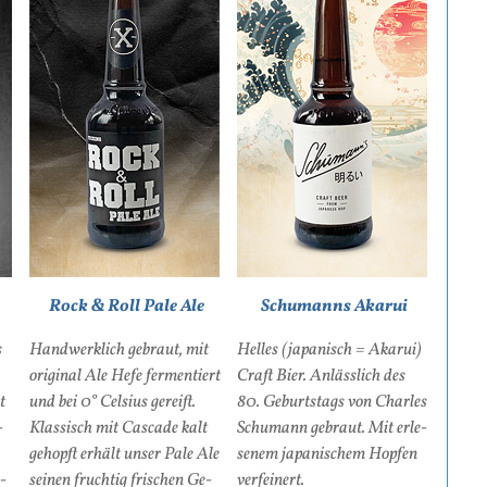
Rock & Roll Pale Ale
Schumanns Akarui
s
Hand­werk­lich ge­braut, mit
Hel­les (ja­panisch = Aka­rui)
ori­gi­nal Ale He­fe fer­men­tiert
Craft Bier. An­läss­lich des
t
und bei 0° Cel­si­us ge­reift.
80. Ge­burts­tags von Charles
­
Klas­sisch mit Cas­ca­de kalt
Schu­mann ge­braut. Mit er­le­
gehopft er­hält un­ser Pa­le Ale
se­nem ja­pa­ni­schem Hop­fen
o­
sei­nen fruch­tig fri­schen Ge­
ver­fei­nert.