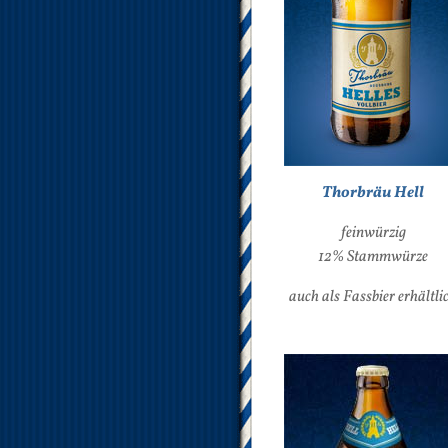
Thorbräu Hell
feinwürzig
12% Stammwürze
auch als Fassbier erhältli