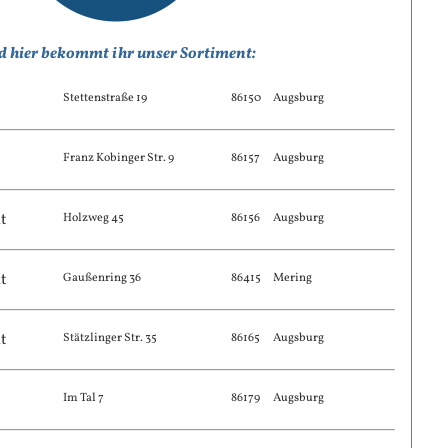
 hier bekommt ihr unser Sortiment:
Stettenstraße 19
86150
Augsburg
Franz Kobinger Str. 9
86157
Augsburg
t
Holzweg 45
86156
Augsburg
t
Gaußenring 36
86415
Mering
t
Stätzlinger Str. 35
86165
Augsburg
Im Tal 7
86179
Augsburg