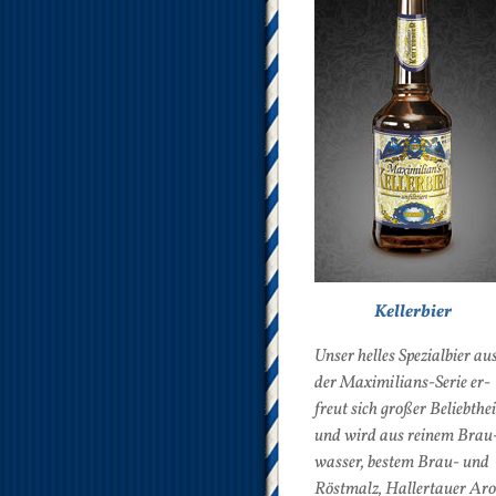
Kellerbier
Un­ser hel­les Spe­zi­al­bier au
der Ma­xi­mi­li­ans-Se­rie er­
freut sich gro­ßer Be­liebt­hei
und wird aus rei­nem Brau
was­ser, bes­tem Brau- und
Röst­malz, Hal­ler­tau­er Ar