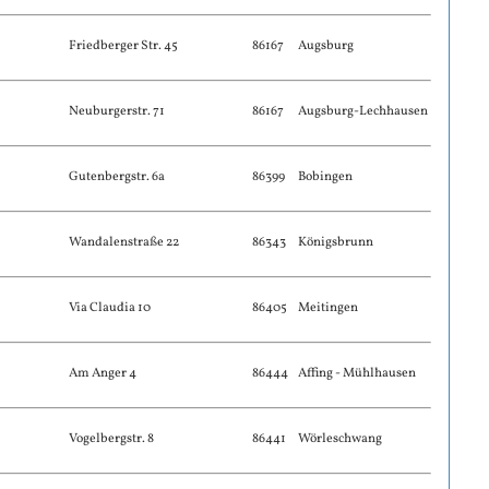
Friedberger Str. 45
86167
Augsburg
Neuburgerstr. 71
86167
Augsburg-Lechhausen
Gutenbergstr. 6a
86399
Bobingen
Wandalenstraße 22
86343
Königsbrunn
Via Claudia 10
86405
Meitingen
Am Anger 4
86444
Affing - Mühlhausen
Vogelbergstr. 8
86441
Wörleschwang